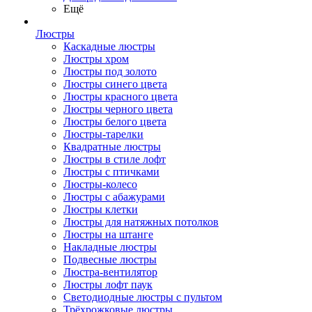
Ещё
Люстры
Каскадные люстры
Люстры хром
Люстры под золото
Люстры синего цвета
Люстры красного цвета
Люстры черного цвета
Люстры белого цвета
Люстры-тарелки
Квадратные люстры
Люстры в стиле лофт
Люстры с птичками
Люстры-колесо
Люстры с абажурами
Люстры клетки
Люстры для натяжных потолков
Люстры на штанге
Накладные люстры
Подвесные люстры
Люстра-вентилятор
Люстры лофт паук
Светодиодные люстры с пультом
Трёхрожковые люстры