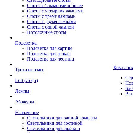
Светодиодные споты
Споты с 5 лампами и более
Споты с четырьмя лампами
Споты с тремя лампами
Споты с двумя лампами
Споты с одной лампой
Потолочные споты
Подсветка
Подсветка для картин
Подсветка для зеркал
Подсветка для лестниц
Компани
Трек-системы
Сер
Loft (Лофт)
Нов
Бло
Лампы
Вак
Абажуры
Назначение
Светильники для ванной комнаты
Светильники для гостиной
Светильники для спальни