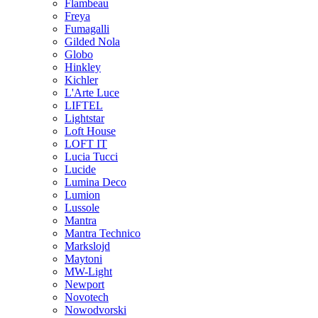
Flambeau
Freya
Fumagalli
Gilded Nola
Globo
Hinkley
Kichler
L'Arte Luce
LIFTEL
Lightstar
Loft House
LOFT IT
Lucia Tucci
Lucide
Lumina Deco
Lumion
Lussole
Mantra
Mantra Technico
Markslojd
Maytoni
MW-Light
Newport
Novotech
Nowodvorski