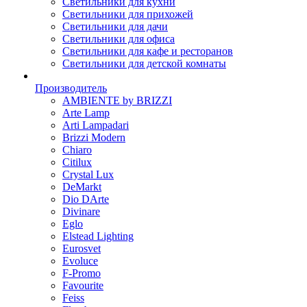
Светильники для кухни
Светильники для прихожей
Светильники для дачи
Светильники для офиса
Светильники для кафе и ресторанов
Светильники для детской комнаты
Производитель
AMBIENTE by BRIZZI
Arte Lamp
Arti Lampadari
Brizzi Modern
Chiaro
Citilux
Crystal Lux
DeMarkt
Dio DArte
Divinare
Eglo
Elstead Lighting
Eurosvet
Evoluce
F-Promo
Favourite
Feiss