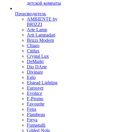
детской комнаты
Производитель
AMBIENTE by
BRIZZI
Arte Lamp
Arti Lampadari
Brizzi Modern
Chiaro
Citilux
Crystal Lux
DeMarkt
Dio DArte
Divinare
Eglo
Elstead Lighting
Eurosvet
Evoluce
F-Promo
Favourite
Feiss
Flambeau
Freya
Fumagalli
Gilded Nola