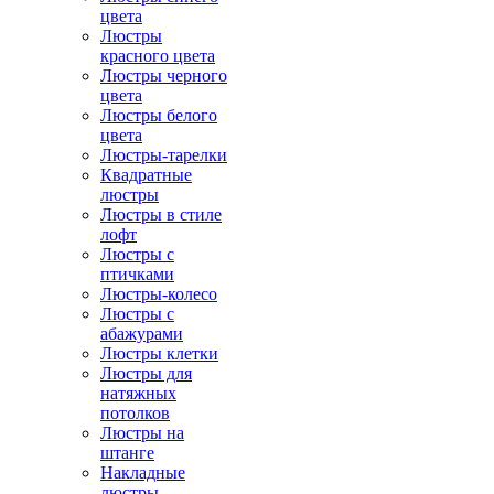
цвета
Люстры
красного цвета
Люстры черного
цвета
Люстры белого
цвета
Люстры-тарелки
Квадратные
люстры
Люстры в стиле
лофт
Люстры с
птичками
Люстры-колесо
Люстры с
абажурами
Люстры клетки
Люстры для
натяжных
потолков
Люстры на
штанге
Накладные
люстры