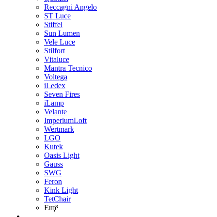
Reccagni Angelo
ST Luce
Stiffel
Sun Lumen
Vele Luce
Stilfort
Vitaluce
Mantra Tecnico
Voltega
iLedex
Seven Fires
iLamp
Velante
ImperiumLoft
Wertmark
LGO
Kutek
Oasis Light
Gauss
SWG
Feron
Kink Light
TetСhair
Ещё