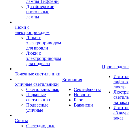
лампы Тиффани
Дизайнерские
настольные
лампы
Люки с
электроприводом
Люки с
электроприводом
для кровли
Люки с
электроприводом
для подвала
Производств
Точечные светильники
Изгото
Компания
лифтов 
Уличные светильники
люстр
Светильник-шар
Сертификаты
Люстры
Парковые
Новости
светил
светильники
Блог
на заказ
Подвесные
Вакансии
Изгото
уличные
абажур
заказ
Споты
Светодиодные