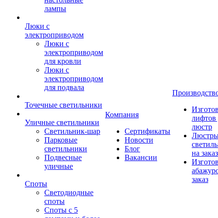
лампы
Люки с
электроприводом
Люки с
электроприводом
для кровли
Люки с
электроприводом
для подвала
Производств
Точечные светильники
Изгото
Компания
лифтов 
Уличные светильники
люстр
Светильник-шар
Сертификаты
Люстры
Парковые
Новости
светил
светильники
Блог
на заказ
Подвесные
Вакансии
Изгото
уличные
абажур
заказ
Споты
Светодиодные
споты
Споты с 5