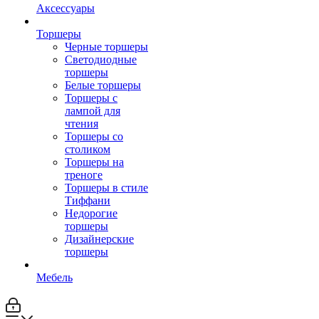
Аксессуары
Торшеры
Черные торшеры
Светодиодные
торшеры
Белые торшеры
Торшеры с
лампой для
чтения
Торшеры со
столиком
Торшеры на
треноге
Торшеры в стиле
Тиффани
Недорогие
торшеры
Дизайнерские
торшеры
Мебель