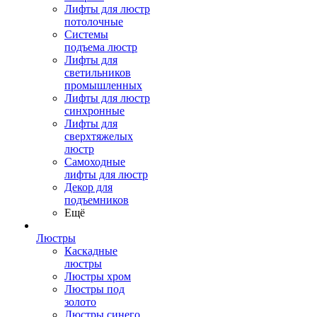
Лифты для люстр
потолочные
Системы
подъема люстр
Лифты для
светильников
промышленных
Лифты для люстр
синхронные
Лифты для
сверхтяжелых
люстр
Самоходные
лифты для люстр
Декор для
подъемников
Ещё
Люстры
Каскадные
люстры
Люстры хром
Люстры под
золото
Люстры синего