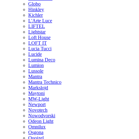
Globo
Hinkley
Kichler
L'Arte Luce
LIFTEL
Lightstar
Loft House
LOFT IT
Lucia Tucci
Lucide
Lumina Deco
Lumion
Lussole
Mantra
Mantra Technico
Markslojd
Maytoni
MW-Light
Newport
Novotech
Nowodvorski
Odeon Light
Omnilux
Osgona
Quoizel