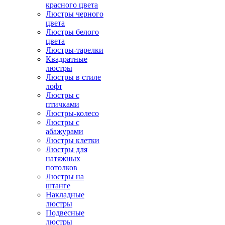
красного цвета
Люстры черного
цвета
Люстры белого
цвета
Люстры-тарелки
Квадратные
люстры
Люстры в стиле
лофт
Люстры с
птичками
Люстры-колесо
Люстры с
абажурами
Люстры клетки
Люстры для
натяжных
потолков
Люстры на
штанге
Накладные
люстры
Подвесные
люстры