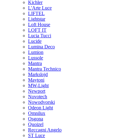
Kichler
L'Arte Luce
LIFTEL
Lightstar
Loft House
LOFT IT
Lucia Tucci
Lucide
Lumina Deco
Lumion
Lussole
Mantra
Mantra Technico
Markslojd
Maytoni
MW-Light
Newport
Novotech
Nowodvorski
Odeon Light
Omnilux
Osgona
Quoizel
Reccagni Angelo
ST Luce