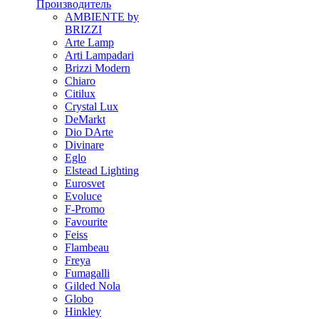
Производитель
AMBIENTE by
BRIZZI
Arte Lamp
Arti Lampadari
Brizzi Modern
Chiaro
Citilux
Crystal Lux
DeMarkt
Dio DArte
Divinare
Eglo
Elstead Lighting
Eurosvet
Evoluce
F-Promo
Favourite
Feiss
Flambeau
Freya
Fumagalli
Gilded Nola
Globo
Hinkley