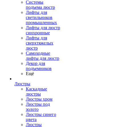
Системы
подъема люстр
Лифты для
светильников
промышленных
Лифты для люстр
синхронные
Лифты для
сверхтяжелых
люстр
Самоходные
лифты для люстр
Декор для
подъемников
Ещё
Люстры
Каскадные
люстры
Люстры хром
Люстры под
золото
Люстры синего
цвета
Люстры