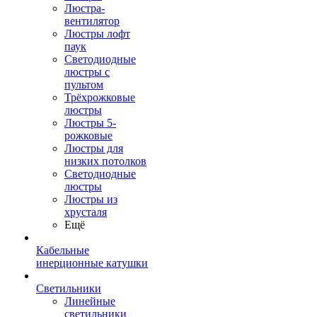
Люстра-
вентилятор
Люстры лофт
паук
Светодиодные
люстры с
пультом
Трёхрожковые
люстры
Люстры 5-
рожковые
Люстры для
низких потолков
Cветодиодные
люстры
Люстры из
хрусталя
Ещё
Кабельные
инерционные катушки
Светильники
Линейные
светильники