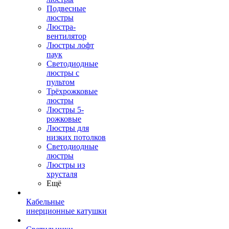
Подвесные
люстры
Люстра-
вентилятор
Люстры лофт
паук
Светодиодные
люстры с
пультом
Трёхрожковые
люстры
Люстры 5-
рожковые
Люстры для
низких потолков
Cветодиодные
люстры
Люстры из
хрусталя
Ещё
Кабельные
инерционные катушки