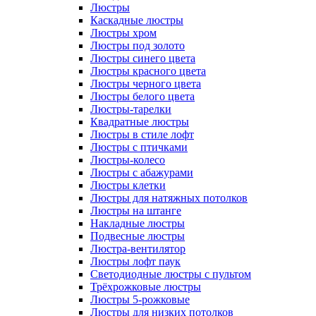
Люстры
Каскадные люстры
Люстры хром
Люстры под золото
Люстры синего цвета
Люстры красного цвета
Люстры черного цвета
Люстры белого цвета
Люстры-тарелки
Квадратные люстры
Люстры в стиле лофт
Люстры с птичками
Люстры-колесо
Люстры с абажурами
Люстры клетки
Люстры для натяжных потолков
Люстры на штанге
Накладные люстры
Подвесные люстры
Люстра-вентилятор
Люстры лофт паук
Светодиодные люстры с пультом
Трёхрожковые люстры
Люстры 5-рожковые
Люстры для низких потолков