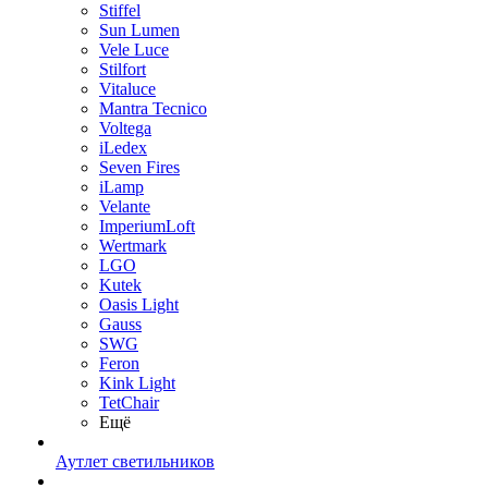
Stiffel
Sun Lumen
Vele Luce
Stilfort
Vitaluce
Mantra Tecnico
Voltega
iLedex
Seven Fires
iLamp
Velante
ImperiumLoft
Wertmark
LGO
Kutek
Oasis Light
Gauss
SWG
Feron
Kink Light
TetСhair
Ещё
Аутлет светильников