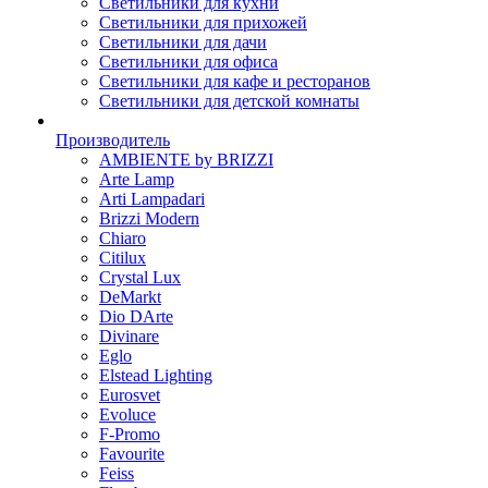
Светильники для кухни
Светильники для прихожей
Светильники для дачи
Светильники для офиса
Светильники для кафе и ресторанов
Светильники для детской комнаты
Производитель
AMBIENTE by BRIZZI
Arte Lamp
Arti Lampadari
Brizzi Modern
Chiaro
Citilux
Crystal Lux
DeMarkt
Dio DArte
Divinare
Eglo
Elstead Lighting
Eurosvet
Evoluce
F-Promo
Favourite
Feiss