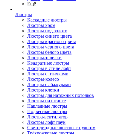
Ещё
Люстры
Каскадные люстры
Люстры хром
Люстры под золото
Люстры синего цвета
Люстры красного цвета
Люстры черного цвета
Люстры белого цвета
Люстры-тарелки
Квадратные люстры
Люстры в стиле лофт
Люстры с птичками
Люстры-колесо
Люстры с абажурами
Люстры клетки
Люстры для натяжных потолков
Люстры на штанге
Накладные люстры
Подвесные люстры
Люстра-вентилятор
Люстры лофт паук
Светодиодные люстры с пультом
Трёхрожковые люстры