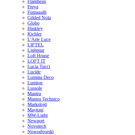
Flambeau
Freya
Fumagalli
Gilded Nola
Globo
Hinkley
Kichler
L'Arte Luce
LIFTEL
Lightstar
Loft House
LOFT IT
Lucia Tucci
Lucide
Lumina Deco
Lumion
Lussole
Mantra
Mantra Technico
Markslojd
Maytoni
MW-Light
Newport
Novotech
Nowodvorski