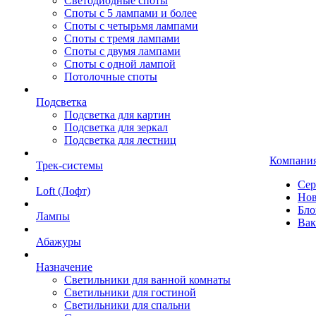
Светодиодные споты
Споты с 5 лампами и более
Споты с четырьмя лампами
Споты с тремя лампами
Споты с двумя лампами
Споты с одной лампой
Потолочные споты
Подсветка
Подсветка для картин
Подсветка для зеркал
Подсветка для лестниц
Компани
Трек-системы
Сер
Loft (Лофт)
Нов
Бло
Лампы
Вак
Абажуры
Назначение
Светильники для ванной комнаты
Светильники для гостиной
Светильники для спальни