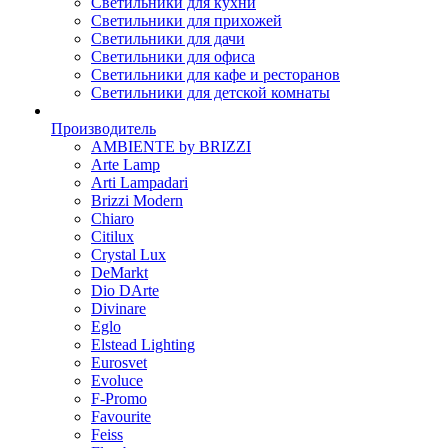
Светильники для кухни
Светильники для прихожей
Светильники для дачи
Светильники для офиса
Светильники для кафе и ресторанов
Светильники для детской комнаты
Производитель
AMBIENTE by BRIZZI
Arte Lamp
Arti Lampadari
Brizzi Modern
Chiaro
Citilux
Crystal Lux
DeMarkt
Dio DArte
Divinare
Eglo
Elstead Lighting
Eurosvet
Evoluce
F-Promo
Favourite
Feiss