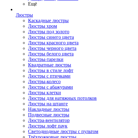
Ещё
Люстры
Каскадные люстры
Люстры хром
Люстры под золото
Люстры синего цвета
Люстры красного цвета
Люстры черного цвета
Люстры белого цвета
Люстры-тарелки
Квадратные люстры
Люстры в стиле лофт
Люстры с птичками
Люстры-колесо
Люстры с абажурами
Люстры клетки
Люстры для натяжных потолков
Люстры на штанге
Накладные люстры
Подвесные люстры
Люстра-вентилятор
Люстры лофт паук
Светодиодные люстры с пультом
Трёхрожковые люстры