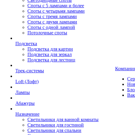
Светодиодные споты
Споты с 5 лампами и более
Споты с четырьмя лампами
Споты с тремя лампами
Споты с двумя лампами
Споты с одной лампой
Потолочные споты
Подсветка
Подсветка для картин
Подсветка для зеркал
Подсветка для лестниц
Компани
Трек-системы
Сер
Loft (Лофт)
Нов
Бло
Лампы
Вак
Абажуры
Назначение
Светильники для ванной комнаты
Светильники для гостиной
Светильники для спальни