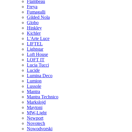
Flambeau
Freya
Fumagalli
Gilded Nola
Globo
Hinkley
Kichler
L'Arte Luce
LIFTEL
Lightstar
Loft House
LOFT IT
Lucia Tucci
Lucide
Lumina Deco
Lumion
Lussole
Mantra
Mantra Technico
Markslojd
Maytoni
MW-Light
Newport
Novotech
Nowodvorski