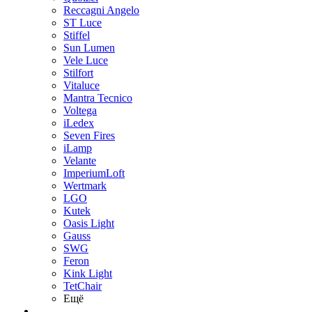
Reccagni Angelo
ST Luce
Stiffel
Sun Lumen
Vele Luce
Stilfort
Vitaluce
Mantra Tecnico
Voltega
iLedex
Seven Fires
iLamp
Velante
ImperiumLoft
Wertmark
LGO
Kutek
Oasis Light
Gauss
SWG
Feron
Kink Light
TetСhair
Ещё