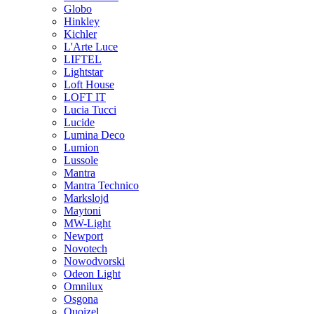
Globo
Hinkley
Kichler
L'Arte Luce
LIFTEL
Lightstar
Loft House
LOFT IT
Lucia Tucci
Lucide
Lumina Deco
Lumion
Lussole
Mantra
Mantra Technico
Markslojd
Maytoni
MW-Light
Newport
Novotech
Nowodvorski
Odeon Light
Omnilux
Osgona
Quoizel