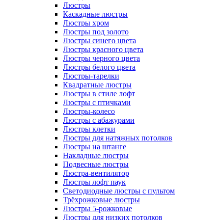
Люстры
Каскадные люстры
Люстры хром
Люстры под золото
Люстры синего цвета
Люстры красного цвета
Люстры черного цвета
Люстры белого цвета
Люстры-тарелки
Квадратные люстры
Люстры в стиле лофт
Люстры с птичками
Люстры-колесо
Люстры с абажурами
Люстры клетки
Люстры для натяжных потолков
Люстры на штанге
Накладные люстры
Подвесные люстры
Люстра-вентилятор
Люстры лофт паук
Светодиодные люстры с пультом
Трёхрожковые люстры
Люстры 5-рожковые
Люстры для низких потолков