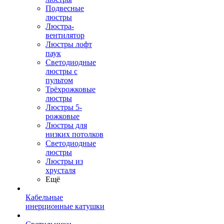
Подвесные
люстры
Люстра-
вентилятор
Люстры лофт
паук
Светодиодные
люстры с
пультом
Трёхрожковые
люстры
Люстры 5-
рожковые
Люстры для
низких потолков
Cветодиодные
люстры
Люстры из
хрусталя
Ещё
Кабельные
инерционные катушки