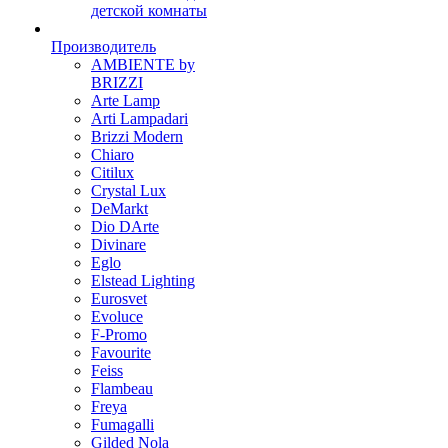
детской комнаты
Производитель
AMBIENTE by
BRIZZI
Arte Lamp
Arti Lampadari
Brizzi Modern
Chiaro
Citilux
Crystal Lux
DeMarkt
Dio DArte
Divinare
Eglo
Elstead Lighting
Eurosvet
Evoluce
F-Promo
Favourite
Feiss
Flambeau
Freya
Fumagalli
Gilded Nola