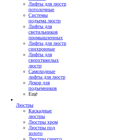
Лифты для люстр
потолочные
Системы
подъема люстр
Лифты для
светильников
промышленных
Лифты для люстр
синхронные
Лифты для
сверхтяжелых
люстр
Самоходные
лифты для люстр
Декор для
подъемников
Ещё
Люстры
Каскадные
люстры
Люстры хром
Люстры под
золото
Люстры синего