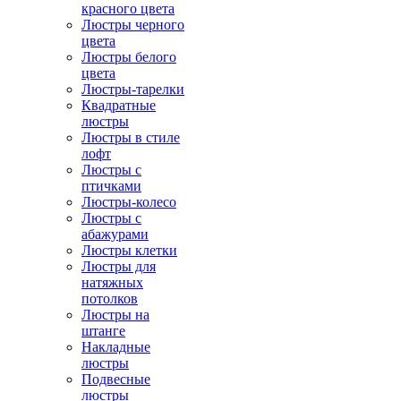
красного цвета
Люстры черного
цвета
Люстры белого
цвета
Люстры-тарелки
Квадратные
люстры
Люстры в стиле
лофт
Люстры с
птичками
Люстры-колесо
Люстры с
абажурами
Люстры клетки
Люстры для
натяжных
потолков
Люстры на
штанге
Накладные
люстры
Подвесные
люстры