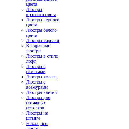
цвета
Люстры
красного цвета
Люстры черного
цвета
Люстры белого
цвета
Люстры-тарелки
Квадратные
люстры
Люстры в стиле
лофт
Люстры с
птичками
Люстры-колесо
Люстры с
абажурами
Люстры клетки
Люстры для
натяжных
потолков
Люстры на
штанге
Накладные
люстры