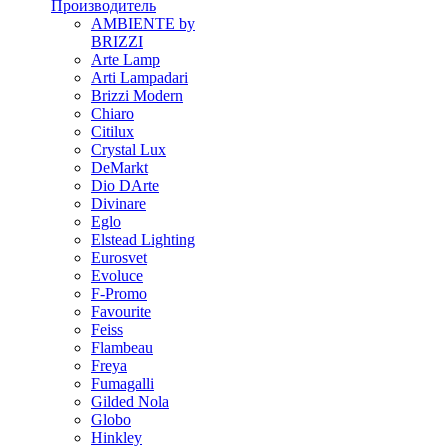
Производитель
AMBIENTE by
BRIZZI
Arte Lamp
Arti Lampadari
Brizzi Modern
Chiaro
Citilux
Crystal Lux
DeMarkt
Dio DArte
Divinare
Eglo
Elstead Lighting
Eurosvet
Evoluce
F-Promo
Favourite
Feiss
Flambeau
Freya
Fumagalli
Gilded Nola
Globo
Hinkley