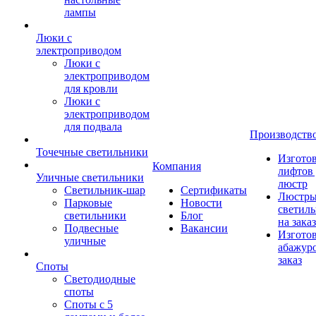
лампы
Люки с
электроприводом
Люки с
электроприводом
для кровли
Люки с
электроприводом
для подвала
Производств
Точечные светильники
Изгото
Компания
лифтов 
Уличные светильники
люстр
Светильник-шар
Сертификаты
Люстры
Парковые
Новости
светил
светильники
Блог
на заказ
Подвесные
Вакансии
Изгото
уличные
абажур
заказ
Споты
Светодиодные
споты
Споты с 5