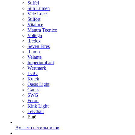
Stiffel
Sun Lumen
Vele Luce
Stilfort
Vitaluce
Mantra Tecnico
Voltega
iLedex
Seven Fires
iLamp
Velante
ImperiumLoft
Wertmark
LGO
Kutek
Oasis Light
Gauss
SWG
Feron
Kink Light
TetСhair
Ещё
Аутлет светильников