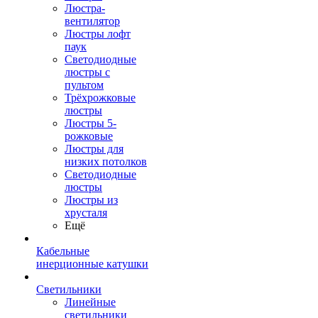
Люстра-
вентилятор
Люстры лофт
паук
Светодиодные
люстры с
пультом
Трёхрожковые
люстры
Люстры 5-
рожковые
Люстры для
низких потолков
Cветодиодные
люстры
Люстры из
хрусталя
Ещё
Кабельные
инерционные катушки
Светильники
Линейные
светильники