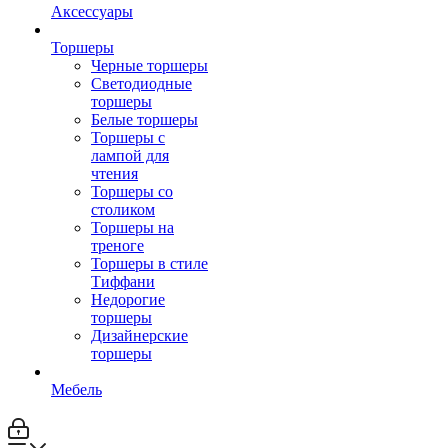
Аксессуары
Торшеры
Черные торшеры
Светодиодные
торшеры
Белые торшеры
Торшеры с
лампой для
чтения
Торшеры со
столиком
Торшеры на
треноге
Торшеры в стиле
Тиффани
Недорогие
торшеры
Дизайнерские
торшеры
Мебель