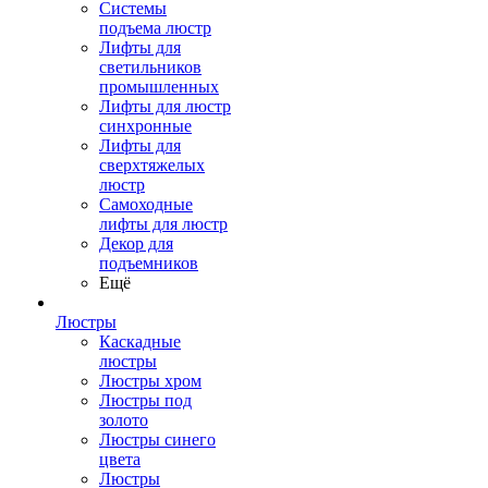
Системы
подъема люстр
Лифты для
светильников
промышленных
Лифты для люстр
синхронные
Лифты для
сверхтяжелых
люстр
Самоходные
лифты для люстр
Декор для
подъемников
Ещё
Люстры
Каскадные
люстры
Люстры хром
Люстры под
золото
Люстры синего
цвета
Люстры