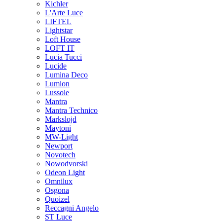
Kichler
L'Arte Luce
LIFTEL
Lightstar
Loft House
LOFT IT
Lucia Tucci
Lucide
Lumina Deco
Lumion
Lussole
Mantra
Mantra Technico
Markslojd
Maytoni
MW-Light
Newport
Novotech
Nowodvorski
Odeon Light
Omnilux
Osgona
Quoizel
Reccagni Angelo
ST Luce