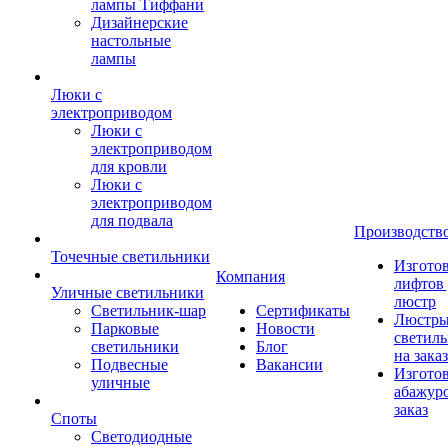
лампы Тиффани
Дизайнерские
настольные
лампы
Люки с
электроприводом
Люки с
электроприводом
для кровли
Люки с
электроприводом
для подвала
Производств
Точечные светильники
Изгото
Компания
лифтов 
Уличные светильники
люстр
Светильник-шар
Сертификаты
Люстры
Парковые
Новости
светил
светильники
Блог
на заказ
Подвесные
Вакансии
Изгото
уличные
абажур
заказ
Споты
Светодиодные