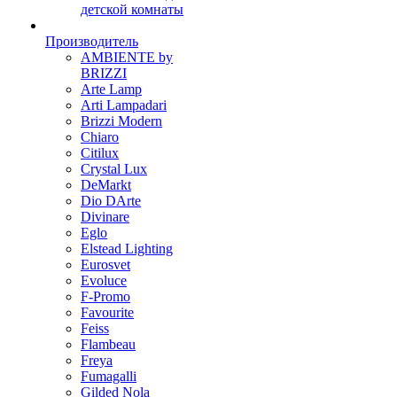
детской комнаты
Производитель
AMBIENTE by
BRIZZI
Arte Lamp
Arti Lampadari
Brizzi Modern
Chiaro
Citilux
Crystal Lux
DeMarkt
Dio DArte
Divinare
Eglo
Elstead Lighting
Eurosvet
Evoluce
F-Promo
Favourite
Feiss
Flambeau
Freya
Fumagalli
Gilded Nola