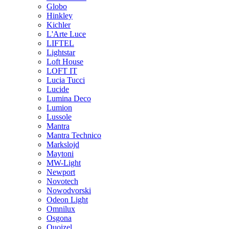
Globo
Hinkley
Kichler
L'Arte Luce
LIFTEL
Lightstar
Loft House
LOFT IT
Lucia Tucci
Lucide
Lumina Deco
Lumion
Lussole
Mantra
Mantra Technico
Markslojd
Maytoni
MW-Light
Newport
Novotech
Nowodvorski
Odeon Light
Omnilux
Osgona
Quoizel