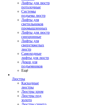
Лифты для люстр
потолочные
Системы
подъема люстр
Лифты для
светильников
промышленных
Лифты для люстр
синхронные
Лифты для
сверхтяжелых
люстр
Самоходные
лифты для люстр
Декор для
подъемников
Ещё
Люстры
Каскадные
люстры
Люстры хром
Люстры под
золото
Люстры синего