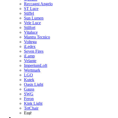
Reccagni Angelo
ST Luce
Stiffel
Sun Lumen
Vele Luce
Stilfort
Vitaluce
Mantra Tecnico
Voltega
iLedex
Seven Fires
iLamp
Velante
ImperiumLoft
Wertmark
LGO
Kutek
Oasis Light
Gauss
SWG
Feron
Kink Light
TetСhair
Ещё