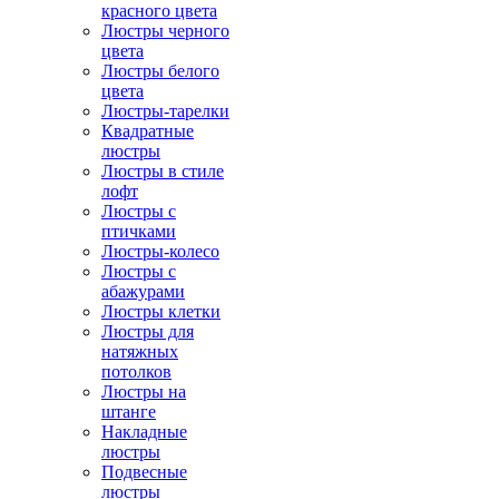
красного цвета
Люстры черного
цвета
Люстры белого
цвета
Люстры-тарелки
Квадратные
люстры
Люстры в стиле
лофт
Люстры с
птичками
Люстры-колесо
Люстры с
абажурами
Люстры клетки
Люстры для
натяжных
потолков
Люстры на
штанге
Накладные
люстры
Подвесные
люстры