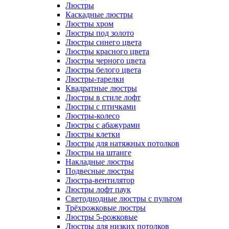
Люстры
Каскадные люстры
Люстры хром
Люстры под золото
Люстры синего цвета
Люстры красного цвета
Люстры черного цвета
Люстры белого цвета
Люстры-тарелки
Квадратные люстры
Люстры в стиле лофт
Люстры с птичками
Люстры-колесо
Люстры с абажурами
Люстры клетки
Люстры для натяжных потолков
Люстры на штанге
Накладные люстры
Подвесные люстры
Люстра-вентилятор
Люстры лофт паук
Светодиодные люстры с пультом
Трёхрожковые люстры
Люстры 5-рожковые
Люстры для низких потолков