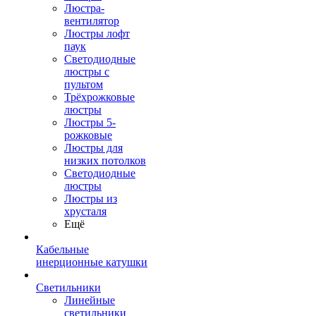
Люстра-
вентилятор
Люстры лофт
паук
Светодиодные
люстры с
пультом
Трёхрожковые
люстры
Люстры 5-
рожковые
Люстры для
низких потолков
Cветодиодные
люстры
Люстры из
хрусталя
Ещё
Кабельные
инерционные катушки
Светильники
Линейные
светильники