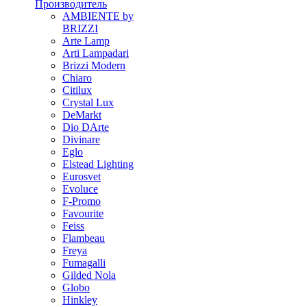
Производитель
AMBIENTE by
BRIZZI
Arte Lamp
Arti Lampadari
Brizzi Modern
Chiaro
Citilux
Crystal Lux
DeMarkt
Dio DArte
Divinare
Eglo
Elstead Lighting
Eurosvet
Evoluce
F-Promo
Favourite
Feiss
Flambeau
Freya
Fumagalli
Gilded Nola
Globo
Hinkley