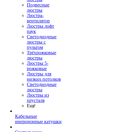
Подвесные
люстры
Люстра-
вентилятор
Люстры лофт
паук
Светодиодные
люстры с
пультом
Трёхрожковые
люстры
Люстры 5-
рожковые
Люстры для
низких потолков
Cветодиодные
люстры
Люстры из
хрусталя
Ещё
Кабельные
инерционные катушки