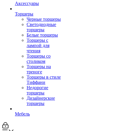
Аксессуары
Торшеры
Черные торшеры
Светодиодные
торшеры
Белые торшеры
Торшеры с
лампой для
чтения
Торшеры со
столиком
Торшеры на
треноге
Торшеры в стиле
Тиффани
Недорогие
торшеры
Дизайнерские
торшеры
Мебель