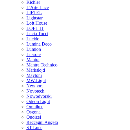
Kichler
L'Arte Luce
LIFTEL
Lightstar
Loft House
LOFT IT
Lucia Tucci
Lucide
Lumina Deco
Lumion
Lussole
Mantra
Mantra Technico
Markslojd
Maytoni
MW-Light
Newport
Novotech
Nowodvorski
Odeon Light
Omnilux
Osgona
Quoizel
Reccagni Angelo
ST Luce