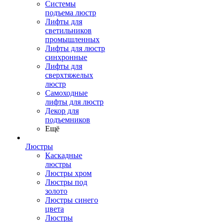
Системы
подъема люстр
Лифты для
светильников
промышленных
Лифты для люстр
синхронные
Лифты для
сверхтяжелых
люстр
Самоходные
лифты для люстр
Декор для
подъемников
Ещё
Люстры
Каскадные
люстры
Люстры хром
Люстры под
золото
Люстры синего
цвета
Люстры