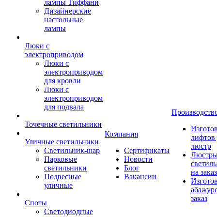
лампы Тиффани
Дизайнерские
настольные
лампы
Люки с
электроприводом
Люки с
электроприводом
для кровли
Люки с
электроприводом
для подвала
Производств
Точечные светильники
Изгото
Компания
лифтов 
Уличные светильники
люстр
Светильник-шар
Сертификаты
Люстры
Парковые
Новости
светил
светильники
Блог
на заказ
Подвесные
Вакансии
Изгото
уличные
абажур
заказ
Споты
Светодиодные