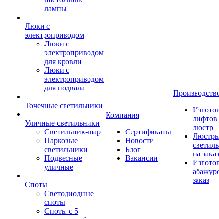
лампы
Люки с
электроприводом
Люки с
электроприводом
для кровли
Люки с
электроприводом
для подвала
Производств
Точечные светильники
Изгото
Компания
лифтов 
Уличные светильники
люстр
Светильник-шар
Сертификаты
Люстры
Парковые
Новости
светил
светильники
Блог
на заказ
Подвесные
Вакансии
Изгото
уличные
абажур
заказ
Споты
Светодиодные
споты
Споты с 5