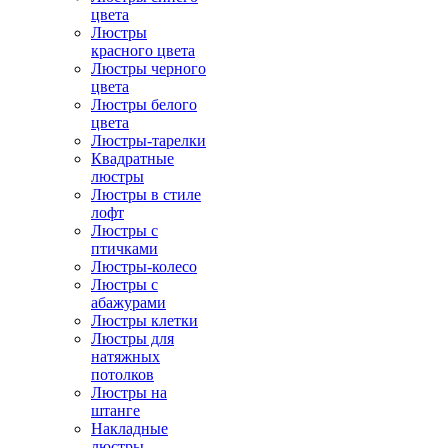
цвета
Люстры
красного цвета
Люстры черного
цвета
Люстры белого
цвета
Люстры-тарелки
Квадратные
люстры
Люстры в стиле
лофт
Люстры с
птичками
Люстры-колесо
Люстры с
абажурами
Люстры клетки
Люстры для
натяжных
потолков
Люстры на
штанге
Накладные
люстры