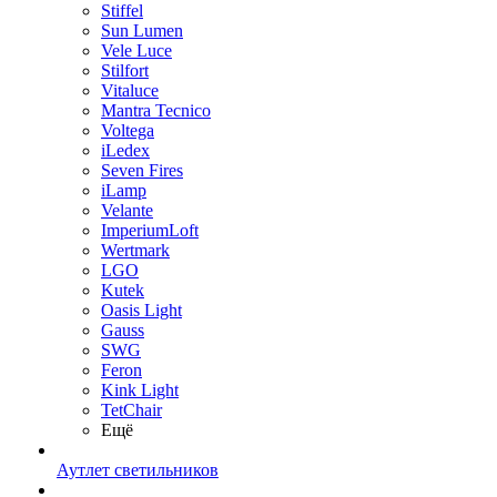
Stiffel
Sun Lumen
Vele Luce
Stilfort
Vitaluce
Mantra Tecnico
Voltega
iLedex
Seven Fires
iLamp
Velante
ImperiumLoft
Wertmark
LGO
Kutek
Oasis Light
Gauss
SWG
Feron
Kink Light
TetСhair
Ещё
Аутлет светильников