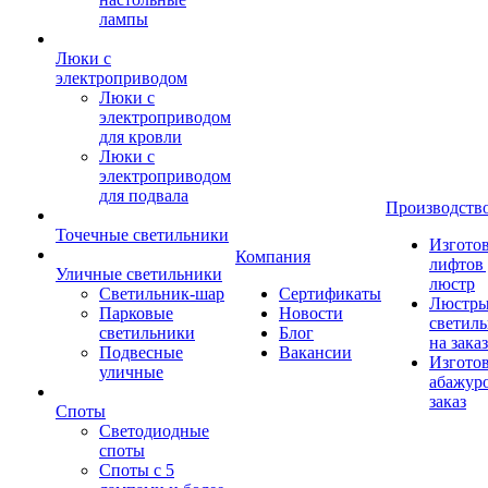
лампы
Люки с
электроприводом
Люки с
электроприводом
для кровли
Люки с
электроприводом
для подвала
Производств
Точечные светильники
Изгото
Компания
лифтов 
Уличные светильники
люстр
Светильник-шар
Сертификаты
Люстры
Парковые
Новости
светил
светильники
Блог
на заказ
Подвесные
Вакансии
Изгото
уличные
абажур
заказ
Споты
Светодиодные
споты
Споты с 5