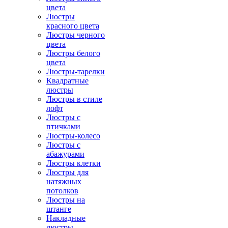
цвета
Люстры
красного цвета
Люстры черного
цвета
Люстры белого
цвета
Люстры-тарелки
Квадратные
люстры
Люстры в стиле
лофт
Люстры с
птичками
Люстры-колесо
Люстры с
абажурами
Люстры клетки
Люстры для
натяжных
потолков
Люстры на
штанге
Накладные
люстры