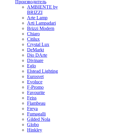
Производитель
AMBIENTE by
BRIZZI
Arte Lamp
Arti Lampadari
Brizzi Modern
Chiaro
Citilux
Crystal Lux
DeMarkt
Dio DArte
Divinare
Eglo
Elstead Lighting
Eurosvet
Evoluce
F-Promo
Favourite
Feiss
Flambeau
Freya
Fumagalli
Gilded Nola
Globo
Hinkley