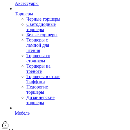
Аксессуары
Торшеры
Черные торшеры
Светодиодные
торшеры
Белые торшеры
Торшеры с
лампой для
чтения
Торшеры со
столиком
Торшеры на
треноге
Торшеры в стиле
Тиффани
Недорогие
торшеры
Дизайнерские
торшеры
Мебель