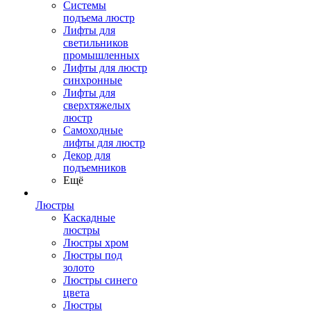
Системы
подъема люстр
Лифты для
светильников
промышленных
Лифты для люстр
синхронные
Лифты для
сверхтяжелых
люстр
Самоходные
лифты для люстр
Декор для
подъемников
Ещё
Люстры
Каскадные
люстры
Люстры хром
Люстры под
золото
Люстры синего
цвета
Люстры