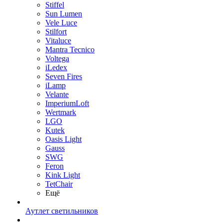
Stiffel
Sun Lumen
Vele Luce
Stilfort
Vitaluce
Mantra Tecnico
Voltega
iLedex
Seven Fires
iLamp
Velante
ImperiumLoft
Wertmark
LGO
Kutek
Oasis Light
Gauss
SWG
Feron
Kink Light
TetСhair
Ещё
Аутлет светильников