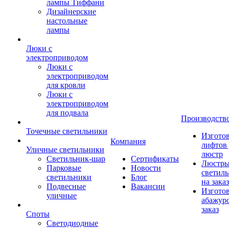
лампы Тиффани
Дизайнерские
настольные
лампы
Люки с
электроприводом
Люки с
электроприводом
для кровли
Люки с
электроприводом
для подвала
Производств
Точечные светильники
Изгото
Компания
лифтов 
Уличные светильники
люстр
Светильник-шар
Сертификаты
Люстры
Парковые
Новости
светил
светильники
Блог
на заказ
Подвесные
Вакансии
Изгото
уличные
абажур
заказ
Споты
Светодиодные