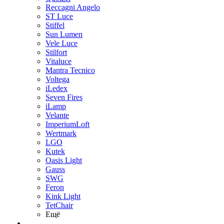
Reccagni Angelo
ST Luce
Stiffel
Sun Lumen
Vele Luce
Stilfort
Vitaluce
Mantra Tecnico
Voltega
iLedex
Seven Fires
iLamp
Velante
ImperiumLoft
Wertmark
LGO
Kutek
Oasis Light
Gauss
SWG
Feron
Kink Light
TetСhair
Ещё