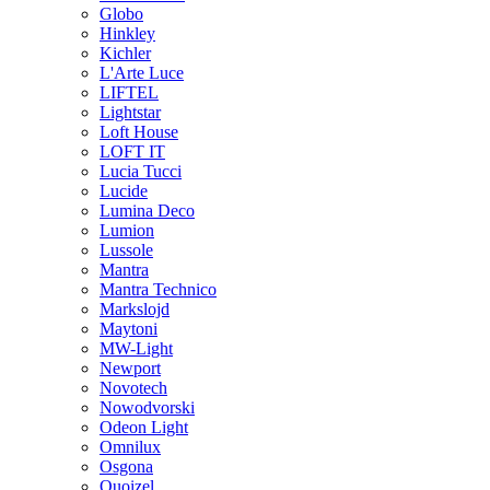
Globo
Hinkley
Kichler
L'Arte Luce
LIFTEL
Lightstar
Loft House
LOFT IT
Lucia Tucci
Lucide
Lumina Deco
Lumion
Lussole
Mantra
Mantra Technico
Markslojd
Maytoni
MW-Light
Newport
Novotech
Nowodvorski
Odeon Light
Omnilux
Osgona
Quoizel