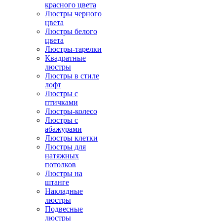
красного цвета
Люстры черного
цвета
Люстры белого
цвета
Люстры-тарелки
Квадратные
люстры
Люстры в стиле
лофт
Люстры с
птичками
Люстры-колесо
Люстры с
абажурами
Люстры клетки
Люстры для
натяжных
потолков
Люстры на
штанге
Накладные
люстры
Подвесные
люстры