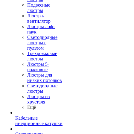
Подвесные
люстры
Люстра-
вентилятор
Люстры лофт
паук
Светодиодные
люстры с
пультом
Трёхрожковые
люстры
Люстры 5-
рожковые
Люстры для
низких потолков
Cветодиодные
люстры
Люстры из
хрусталя
Ещё
Кабельные
инерционные катушки