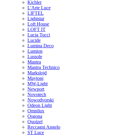
Kichler
L'Arte Luce
LIFTEL
Lightstar
Loft House
LOFT IT
Lucia Tucci
Lucide
Lumina Deco
Lumion
Lussole
Mantra
Mantra Technico
Markslojd
Maytoni
MW-Light
Newport
Novotech
Nowodvorski
Odeon Light
Omnilux
Osgona
Quoizel
Reccagni Angelo
ST Luce