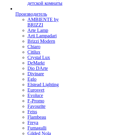
детской комнаты
Производитель
AMBIENTE by
BRIZZI
Arte Lamp
Arti Lampadari
Brizzi Modern
Chiaro
Citilux
Crystal Lux
DeMarkt
Dio DArte
Divinare
Eglo
Elstead Lighting
Eurosvet
Evoluce
F-Promo
Favourite
Feiss
Flambeau
Freya
Fumagalli
Gilded Nola