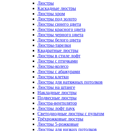
Люстры
Каскадные люстры
Люстры хром
Люстры под золото
Люстры синего цвета
Люстры красного цвета
Люстры черного цвета
Люстры белого цвета
Люстры-тарелки
Квадратные люстры
Люстры в стиле лофт
Люстры с птичками
Люстры-колесо
Люстры с абажурами
Люстры клетки
Люстры для натяжных потолков
Люстры на штанге
Накладные люстры
Подвесные люстры
Люстра-вентилятор
Люстры лофт паук
Светодиодные люстры с пультом
Трёхрожковые люстры
Люстры 5-рожковые
Люстры для низких потолков