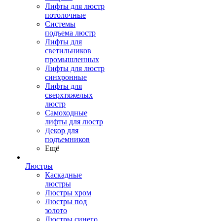
Лифты для люстр
потолочные
Системы
подъема люстр
Лифты для
светильников
промышленных
Лифты для люстр
синхронные
Лифты для
сверхтяжелых
люстр
Самоходные
лифты для люстр
Декор для
подъемников
Ещё
Люстры
Каскадные
люстры
Люстры хром
Люстры под
золото
Люстры синего