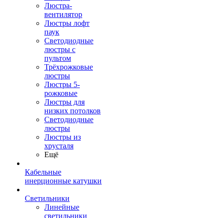
Люстра-
вентилятор
Люстры лофт
паук
Светодиодные
люстры с
пультом
Трёхрожковые
люстры
Люстры 5-
рожковые
Люстры для
низких потолков
Cветодиодные
люстры
Люстры из
хрусталя
Ещё
Кабельные
инерционные катушки
Светильники
Линейные
светильники