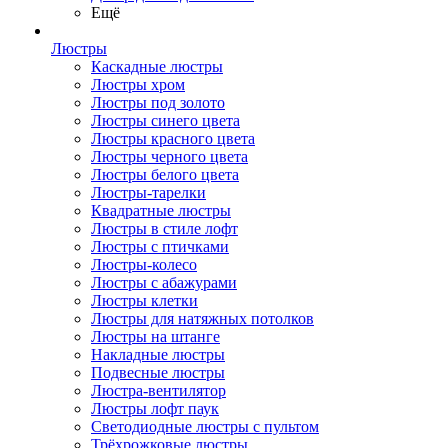
Ещё
Люстры
Каскадные люстры
Люстры хром
Люстры под золото
Люстры синего цвета
Люстры красного цвета
Люстры черного цвета
Люстры белого цвета
Люстры-тарелки
Квадратные люстры
Люстры в стиле лофт
Люстры с птичками
Люстры-колесо
Люстры с абажурами
Люстры клетки
Люстры для натяжных потолков
Люстры на штанге
Накладные люстры
Подвесные люстры
Люстра-вентилятор
Люстры лофт паук
Светодиодные люстры с пультом
Трёхрожковые люстры