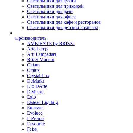
Светильники для кухни
Светильники для прихожей
Светильники для дачи
Светильники для офиса
Светильники для кафе и ресторанов
Светильники для детской комнаты
Производитель
AMBIENTE by BRIZZI
Arte Lamp
Arti Lampadari
Brizzi Modern
Chiaro
Citilux
Crystal Lux
DeMarkt
Dio DArte
Divinare
Eglo
Elstead Lighting
Eurosvet
Evoluce
F-Promo
Favourite
Feiss