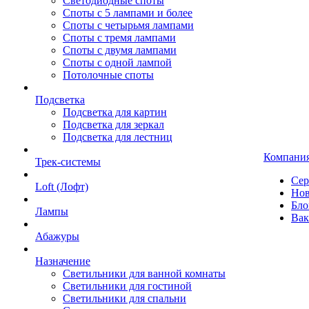
Светодиодные споты
Споты с 5 лампами и более
Споты с четырьмя лампами
Споты с тремя лампами
Споты с двумя лампами
Споты с одной лампой
Потолочные споты
Подсветка
Подсветка для картин
Подсветка для зеркал
Подсветка для лестниц
Компани
Трек-системы
Сер
Loft (Лофт)
Нов
Бло
Лампы
Вак
Абажуры
Назначение
Светильники для ванной комнаты
Светильники для гостиной
Светильники для спальни