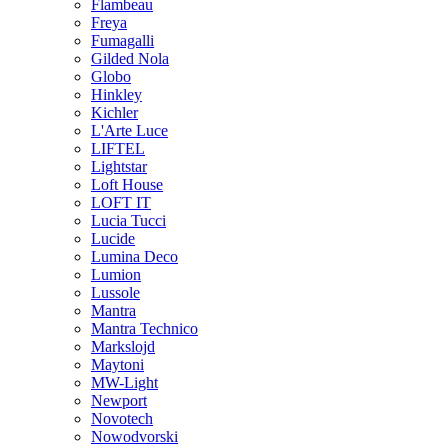
Flambeau
Freya
Fumagalli
Gilded Nola
Globo
Hinkley
Kichler
L'Arte Luce
LIFTEL
Lightstar
Loft House
LOFT IT
Lucia Tucci
Lucide
Lumina Deco
Lumion
Lussole
Mantra
Mantra Technico
Markslojd
Maytoni
MW-Light
Newport
Novotech
Nowodvorski